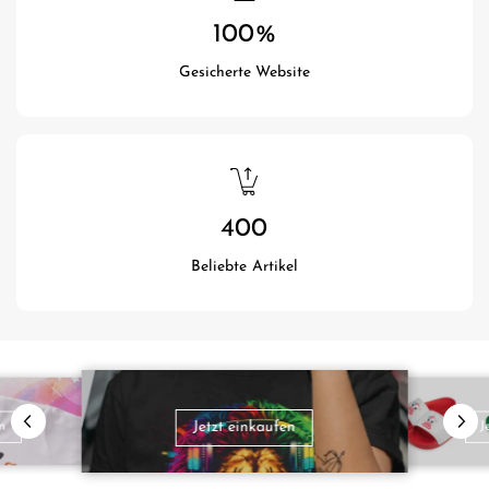
100
%
Gesicherte Website
400
Beliebte Artikel
Jetzt einkaufen
en
J
alt: img_alt }}
alt: img_alt }}