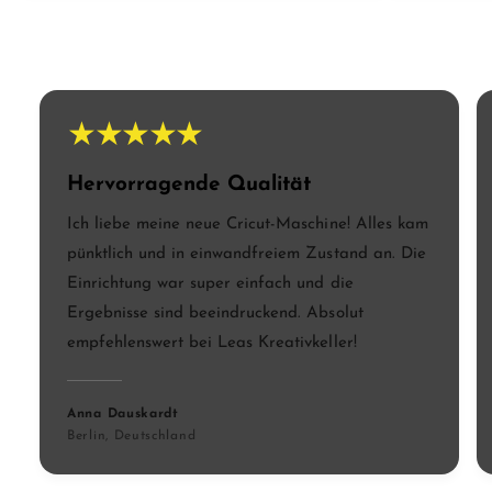
Hervorragende Qualität
Ich liebe meine neue Cricut-Maschine! Alles kam
pünktlich und in einwandfreiem Zustand an. Die
Einrichtung war super einfach und die
Ergebnisse sind beeindruckend. Absolut
empfehlenswert bei Leas Kreativkeller!
Anna Dauskardt
Berlin, Deutschland