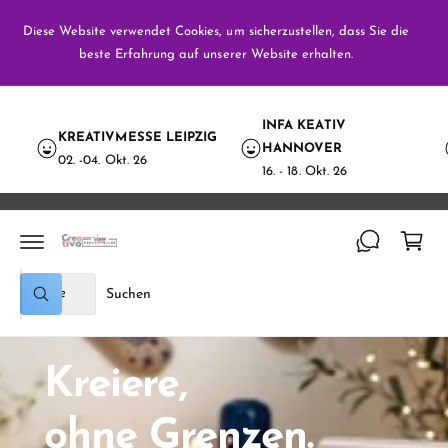
U
M
Diese Website verwendet Cookies, um sicherzustellen, dass Sie die
n
I
beste Erfahrung auf unserer Website erhalten.
N
H
A
L
T
INFA KEATIV
KREATIVMESSE LEIPZIG
HANNOVER
W
02. -04. Okt. 26
16. - 18. Okt. 26
a
re
n
k
W
S
or
S
ä
u
u
b
c
h
c
h
e
l
h
Kreiere,
n
e
e
P
i
ohne Grenzen.
r
n