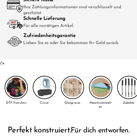
Ihre Zahlungsinformationen sind verschlüsselt und
geschützt
Schnelle Lieferung
Für alle vorrätigen Artikel.
Zufriedenheitsgarantie
Lieben Sie es oder Sie bekommen Ihr Geld zurück.
/>
DTF-Transfers
Cricut
Glasgravur
Maschinenmatt
Zubehör
en
Perfekt konstruiert.
Für dich entworfen.