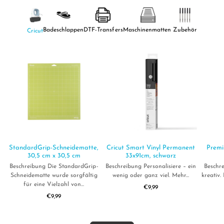
Badeschlappen
DTF-Transfers
Maschinenmatten
Zubehör
Cricut
StandardGrip-Schneidematte,
Cricut Smart Vinyl Permanent
Premi
30,5 cm x 30,5 cm
33x91cm, schwarz
Beschreibung Die StandardGrip-
Beschreibung Personalisiere – ein
Beschr
Schneidematte wurde sorgfältig
wenig oder ganz viel. Mehr...
kreativ. 
für eine Vielzahl von...
€9,99
€9,99