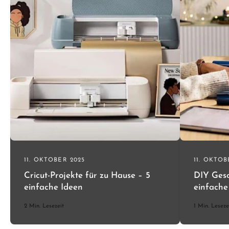
11. OKTOBER 2025
11. OKTOB
Cricut-Projekte für zu Hause – 5
DIY Gesc
einfache Ideen
einfache
2 Min. Lesezeit
1 Min. Leseze