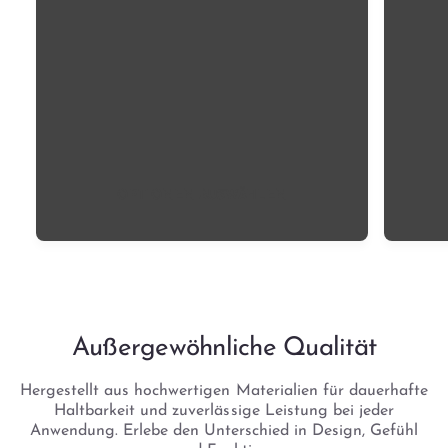
e
e
r
m
r
r
P
a
t
:
r
l
u
e
n
e
g
i
r
e
s
P
n
r
i
e
n
OPTIONEN AUSWÄHLEN
i
s
g
s
e
s
a
m
t
Außergewöhnliche Qualität
Hergestellt aus hochwertigen Materialien für dauerhafte
Haltbarkeit und zuverlässige Leistung bei jeder
Anwendung. Erlebe den Unterschied in Design, Gefühl