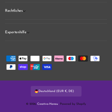
Rechtliches
Expertenhilfe
Z
a
h
l
u
Deutschland (EUR €, DE)
n
g
© 2026,
Creativo-Hanau
.
Powered by Shopify
s